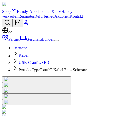
Shop
Handy-Abos
Internet & TV
Handy
verkaufen
Reparatur
Refurbished
Aktionen
Kontakt
de
Partner
Geschäftskunden
Startseite
Kabel
USB-C auf USB-C
Porodo Typ-C auf C Kabel 3m - Schwarz