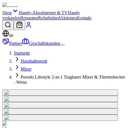
Shop
Handy-Abos
Internet & TV
Handy
verkaufen
Reparatur
Refurbished
Aktionen
Kontakt
de
Partner
Geschäftskunden
Startseite
Haushaltsgerät
Mixer
Porodo Lifestyle 2-in-1 Tragbarer Mixer & Thermobecher
- Weiss