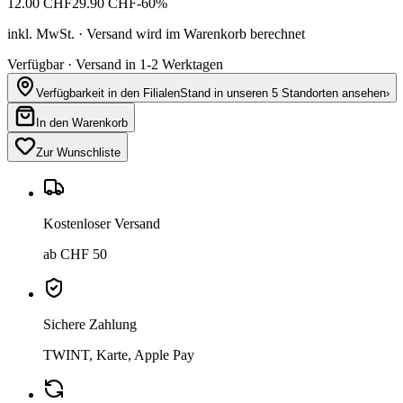
12.00
CHF
29.90
CHF
-
60
%
inkl. MwSt. · Versand wird im Warenkorb berechnet
Verfügbar · Versand in 1-2 Werktagen
Verfügbarkeit in den Filialen
Stand in unseren 5 Standorten ansehen
›
In den Warenkorb
Zur Wunschliste
Kostenloser Versand
ab CHF 50
Sichere Zahlung
TWINT, Karte, Apple Pay