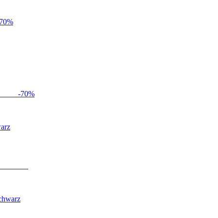
70
%
-
70
%
warz
Schwarz