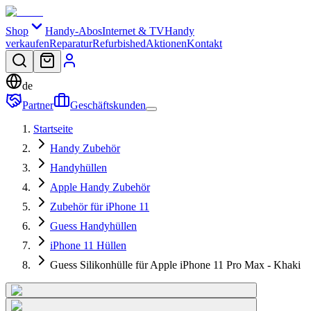
Shop
Handy-Abos
Internet & TV
Handy
verkaufen
Reparatur
Refurbished
Aktionen
Kontakt
de
Partner
Geschäftskunden
Startseite
Handy Zubehör
Handyhüllen
Apple Handy Zubehör
Zubehör für iPhone 11
Guess Handyhüllen
iPhone 11 Hüllen
Guess Silikonhülle für Apple iPhone 11 Pro Max - Khaki