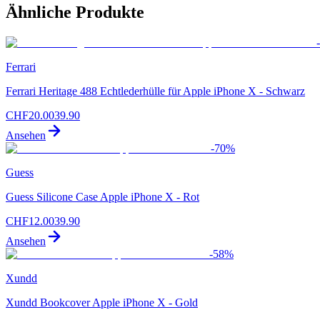
Ähnliche Produkte
-
Ferrari
Ferrari Heritage 488 Echtlederhülle für Apple iPhone X - Schwarz
CHF
20.00
39.90
Ansehen
-
70
%
Guess
Guess Silicone Case Apple iPhone X - Rot
CHF
12.00
39.90
Ansehen
-
58
%
Xundd
Xundd Bookcover Apple iPhone X - Gold