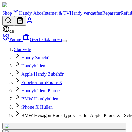
Shop
Handy-Abos
Internet & TV
Handy verkaufen
Reparatur
Refur
de
Partner
Geschäftskunden
Startseite
Handy Zubehör
Handyhüllen
Apple Handy Zubehör
Zubehör für iPhone X
Handyhüllen iPhone
BMW Handyhüllen
iPhone X Hüllen
BMW Hexagon BookType Case für Apple iPhone X - Sch