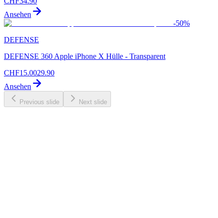
CHF
34.90
Ansehen
-
50
%
DEFENSE
DEFENSE 360 Apple iPhone X Hülle - Transparent
CHF
15.00
29.90
Ansehen
Previous slide
Next slide