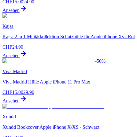
CHF
15.00
24.90
Ansehen
Kajsa
Kajsa 2 in 1 Militärkollektion Schutzhülle für Apple iPhone Xs - Rot
CHF
24.90
Ansehen
-
50
%
Viva Madrid
Viva Madrid Hülle Apple iPhone 11 Pro Max
CHF
15.00
29.90
Ansehen
Xundd
Xundd Bookcover Apple iPhone X/XS - Schwarz