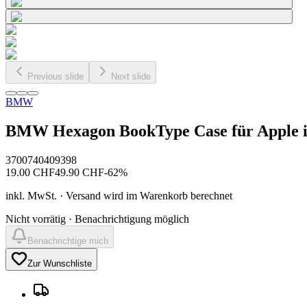
Previous slide
Next slide
BMW
BMW Hexagon BookType Case für Apple i
3700740409398
19.00
CHF
49.90
CHF
-
62
%
inkl. MwSt. · Versand wird im Warenkorb berechnet
Nicht vorrätig · Benachrichtigung möglich
Benachrichtige mich
Zur Wunschliste