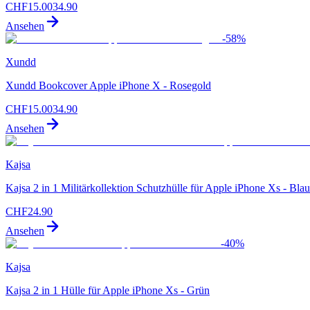
CHF
15.00
34.90
Ansehen
-
58
%
Xundd
Xundd Bookcover Apple iPhone X - Rosegold
CHF
15.00
34.90
Ansehen
Kajsa
Kajsa 2 in 1 Militärkollektion Schutzhülle für Apple iPhone Xs - Blau
CHF
24.90
Ansehen
-
40
%
Kajsa
Kajsa 2 in 1 Hülle für Apple iPhone Xs - Grün