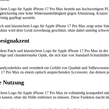
hem Logo für Apple iPhone 17 Pro Max besteht aus hochwertigem PU Le
 gleichzeitig eine hohe Widerstandsfähigkeit gegen Abnutzung, Kratze
istig gepflegt aussieht.
und klassischem Logo für Apple iPhone 17 Pro Max zeigt seine Stärke
ur wird dein Gerät zuverlässig geschützt, ohne dabei unnötig schwer
Designakzent
m Patch und klassischem Logo für Apple iPhone 17 Pro Max ist der el
ige und charakterstarke Optik, die sich klar von Standard-Schutzhüllen
 handyzubehörs und vermittelt ein Gefühl von Qualität und Stilbewus
7 Pro Max zu einem optisch ansprechenden Accessoire, das deinen pers
e Nutzung
em Logo für Apple iPhone 17 Pro Max ist vollständig kompatibel mit
kannst, ohne die Hülle entfernen zu müssen. Diese Funktion macht die