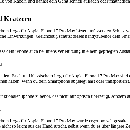
gig von Kabeln und kannst dein Gerät schnell aufladen oder magneti
d Kratzern
em Logo für Apple iPhone 17 Pro Max bietet umfassenden Schutz vor a
iche Einwirkungen. Gleichzeitig schützt dieses handyzubehör dein Sma
ss dein iPhone auch bei intensiver Nutzung in einem gepflegten Zustand
a
undem Patch und klassischem Logo für Apple iPhone 17 Pro Max sind 
chen haben, wenn du dein Smartphone abgelegt hast oder transportiers
nktionalen iphone zubehör, das nicht nur optisch überzeugt, sondern au
t
em Logo für Apple iPhone 17 Pro Max wurde ergonomisch gestaltet, so
 nicht so leicht aus der Hand rutscht, selbst wenn du es über längere Ze