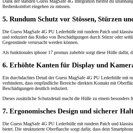
Dank der stabilen Guess MagSafe 4G Integration bleibst du unabhän
Bedienkomfort eingehen zu müssen.
5. Rundum Schutz vor Stössen, Stürzen un
Die Guess MagSafe 4G PU Lederhülle mit rundem Patch und klassisch
und reduziert das Risiko von Beschädigungen durch Stürze oder seitl
Gegenstände verursacht werden können.
Als funktionales iphone 17 promax zubehör sorgt diese Hülle dafür, da
6. Erhöhte Kanten für Display und Kamer
Ein durchdachtes Detail der Guess MagSafe 4G PU Lederhülle mit r
verhindern, dass empfindliche Bereiche direkten Kontakt mit Oberflä
Beschädigungen deutlich reduziert.
Dieses zusätzliche Schutzdetail macht die Hülle zu einem besonders fu
7. Ergonomisches Design und sicherer Hal
Die Guess MagSafe 4G PU Lederhülle mit rundem Patch und klassisch
bietet. Die strukturierte Oberflaeche sorgt dafür, dass dein Smartphone