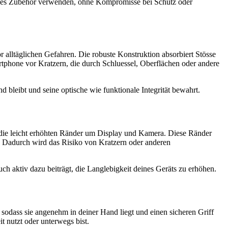
sches Zubehör verwenden, ohne Kompromisse bei Schutz oder
lltäglichen Gefahren. Die robuste Konstruktion absorbiert Stösse
rtphone vor Kratzern, die durch Schluessel, Oberflächen oder andere
 bleibt und seine optische wie funktionale Integrität bewahrt.
die leicht erhöhten Ränder um Display und Kamera. Diese Ränder
t. Dadurch wird das Risiko von Kratzern oder anderen
ch aktiv dazu beiträgt, die Langlebigkeit deines Geräts zu erhöhen.
dass sie angenehm in deiner Hand liegt und einen sicheren Griff
it nutzt oder unterwegs bist.