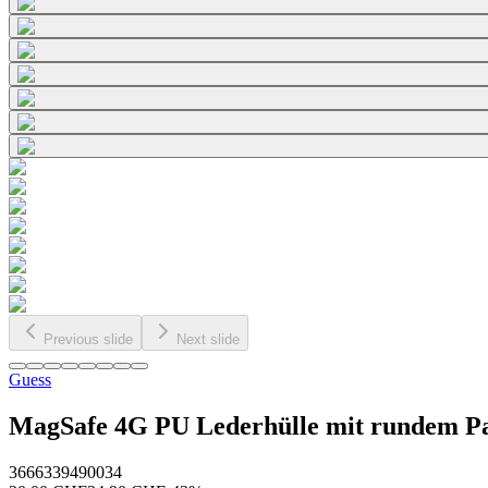
Previous slide
Next slide
Guess
MagSafe 4G PU Lederhülle mit rundem Pa
3666339490034