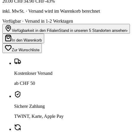
20.00
CHF
34.90
CHF
-
43
%
inkl. MwSt. · Versand wird im Warenkorb berechnet
Verfügbar · Versand in 1-2 Werktagen
Verfügbarkeit in den Filialen
Stand in unseren 5 Standorten ansehen
›
In den Warenkorb
Zur Wunschliste
Kostenloser Versand
ab CHF 50
Sichere Zahlung
TWINT, Karte, Apple Pay