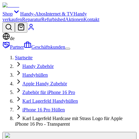
Shop
Handy-Abos
Internet & TV
Handy
verkaufen
Reparatur
Refurbished
Aktionen
Kontakt
de
Partner
Geschäftskunden
Startseite
Handy Zubehör
Handyhüllen
Apple Handy Zubehör
Zubehör für iPhone 16 Pro
Karl Lagerfeld Handyhüllen
iPhone 16 Pro Hüllen
Karl Lagerfeld Hardcase mit Strass Logo für Apple
iPhone 16 Pro - Transparent