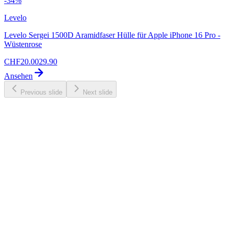
-
34
%
Levelo
Levelo Sergei 1500D Aramidfaser Hülle für Apple iPhone 16 Pro -
Wüstenrose
CHF
20.00
29.90
Ansehen
Previous slide
Next slide