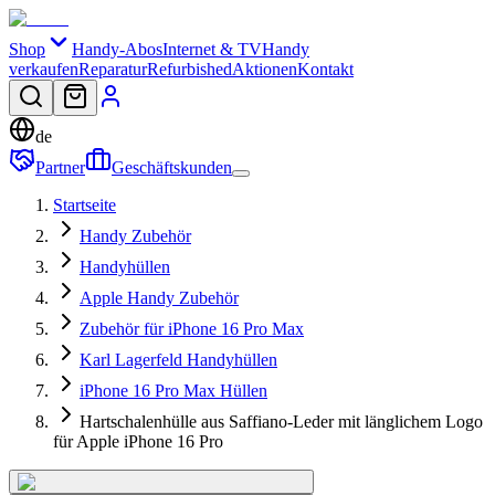
Shop
Handy-Abos
Internet & TV
Handy
verkaufen
Reparatur
Refurbished
Aktionen
Kontakt
de
Partner
Geschäftskunden
Startseite
Handy Zubehör
Handyhüllen
Apple Handy Zubehör
Zubehör für iPhone 16 Pro Max
Karl Lagerfeld Handyhüllen
iPhone 16 Pro Max Hüllen
Hartschalenhülle aus Saffiano-Leder mit länglichem Logo
für Apple iPhone 16 Pro