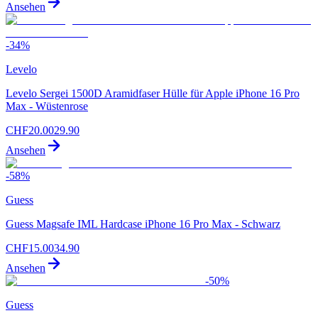
Ansehen
-
34
%
Levelo
Levelo Sergei 1500D Aramidfaser Hülle für Apple iPhone 16 Pro
Max - Wüstenrose
CHF
20.00
29.90
Ansehen
-
58
%
Guess
Guess Magsafe IML Hardcase iPhone 16 Pro Max - Schwarz
CHF
15.00
34.90
Ansehen
-
50
%
Guess