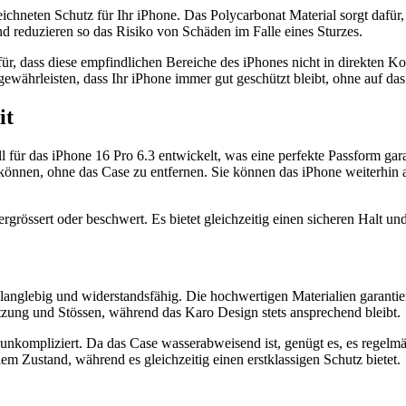
neten Schutz für Ihr iPhone. Das Polycarbonat Material sorgt dafür, 
nd reduzieren so das Risiko von Schäden im Falle eines Sturzes.
r, dass diese empfindlichen Bereiche des iPhones nicht in direkten K
ewährleisten, dass Ihr iPhone immer gut geschützt bleibt, ohne auf das
it
r das iPhone 16 Pro 6.3 entwickelt, was eine perfekte Passform garan
 können, ohne das Case zu entfernen. Sie können das iPhone weiterhin
ergrössert oder beschwert. Es bietet gleichzeitig einen sicheren Halt u
nglebig und widerstandsfähig. Die hochwertigen Materialien garantier
utzung und Stössen, während das Karo Design stets ansprechend bleibt.
unkompliziert. Da das Case wasserabweisend ist, genügt es, es regel
em Zustand, während es gleichzeitig einen erstklassigen Schutz bietet.