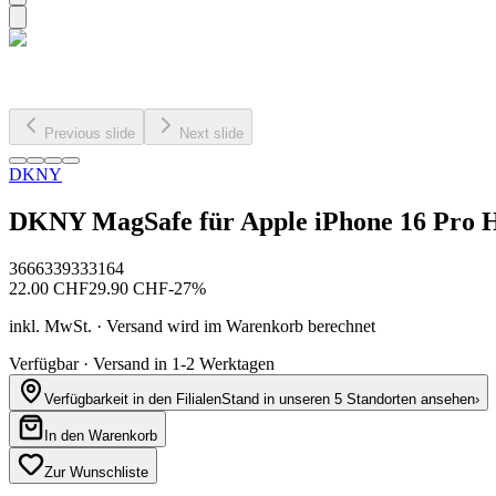
Previous slide
Next slide
DKNY
DKNY MagSafe für Apple iPhone 16 Pro H
3666339333164
22.00
CHF
29.90
CHF
-
27
%
inkl. MwSt. · Versand wird im Warenkorb berechnet
Verfügbar · Versand in 1-2 Werktagen
Verfügbarkeit in den Filialen
Stand in unseren 5 Standorten ansehen
›
In den Warenkorb
Zur Wunschliste