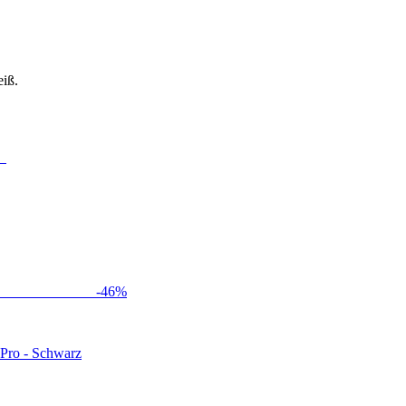
iß.
-
46
%
 Pro - Schwarz