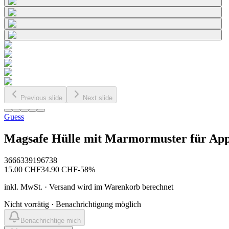
Previous slide
Next slide
Guess
Magsafe Hülle mit Marmormuster für Appl
3666339196738
15.00
CHF
34.90
CHF
-
58
%
inkl. MwSt. · Versand wird im Warenkorb berechnet
Nicht vorrätig · Benachrichtigung möglich
Benachrichtige mich