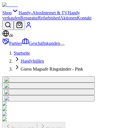
Shop
Handy-Abos
Internet & TV
Handy
verkaufen
Reparatur
Refurbished
Aktionen
Kontakt
de
Partner
Geschäftskunden
Startseite
Handyhüllen
Guess Magsafe Ringständer - Pink