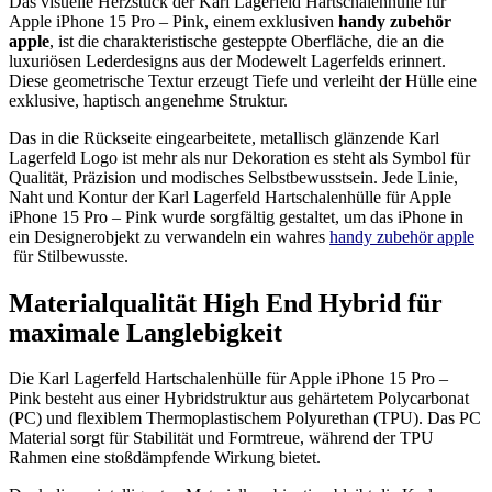
Das visuelle Herzstück der Karl Lagerfeld Hartschalenhülle für
Apple iPhone 15 Pro – Pink, einem exklusiven
handy zubehör
apple
, ist die charakteristische gesteppte Oberfläche, die an die
luxuriösen Lederdesigns aus der Modewelt Lagerfelds erinnert.
Diese geometrische Textur erzeugt Tiefe und verleiht der Hülle eine
exklusive, haptisch angenehme Struktur.
Das in die Rückseite eingearbeitete, metallisch glänzende Karl
Lagerfeld Logo ist mehr als nur Dekoration es steht als Symbol für
Qualität, Präzision und modisches Selbstbewusstsein. Jede Linie,
Naht und Kontur der Karl Lagerfeld Hartschalenhülle für Apple
iPhone 15 Pro – Pink wurde sorgfältig gestaltet, um das iPhone in
ein Designerobjekt zu verwandeln ein wahres
handy zubehör apple
für Stilbewusste.
Materialqualität High End Hybrid für
maximale Langlebigkeit
Die Karl Lagerfeld Hartschalenhülle für Apple iPhone 15 Pro –
Pink besteht aus einer Hybridstruktur aus gehärtetem Polycarbonat
(PC) und flexiblem Thermoplastischem Polyurethan (TPU). Das PC
Material sorgt für Stabilität und Formtreue, während der TPU
Rahmen eine stoßdämpfende Wirkung bietet.