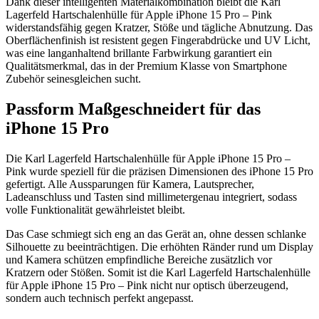
Dank dieser intelligenten Materialkombination bleibt die Karl
Lagerfeld Hartschalenhülle für Apple iPhone 15 Pro – Pink
widerstandsfähig gegen Kratzer, Stöße und tägliche Abnutzung. Das
Oberflächenfinish ist resistent gegen Fingerabdrücke und UV Licht,
was eine langanhaltend brillante Farbwirkung garantiert ein
Qualitätsmerkmal, das in der Premium Klasse von Smartphone
Zubehör seinesgleichen sucht.
Passform Maßgeschneidert für das
iPhone 15 Pro
Die Karl Lagerfeld Hartschalenhülle für Apple iPhone 15 Pro –
Pink wurde speziell für die präzisen Dimensionen des iPhone 15 Pro
gefertigt. Alle Aussparungen für Kamera, Lautsprecher,
Ladeanschluss und Tasten sind millimetergenau integriert, sodass
volle Funktionalität gewährleistet bleibt.
Das Case schmiegt sich eng an das Gerät an, ohne dessen schlanke
Silhouette zu beeinträchtigen. Die erhöhten Ränder rund um Display
und Kamera schützen empfindliche Bereiche zusätzlich vor
Kratzern oder Stößen. Somit ist die Karl Lagerfeld Hartschalenhülle
für Apple iPhone 15 Pro – Pink nicht nur optisch überzeugend,
sondern auch technisch perfekt angepasst.