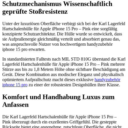
Schutzmechanismus Wissenschaftlich
geprüfte Stoßresistenz
Unter der luxuriösen Oberfläche verbirgt sich bei der Karl Lagerfeld
Hartschalenhülle für Apple iPhone 15 Pro – Pink eine sorgfältig
konzipierte Schutzarchitektur. Die Hülle wurde so entwickelt, dass
sie Aufprallenergie gleichmäßig verteilt und absorbiert genau das,
was anspruchsvolle Nutzer von hochwertigem handyzubehör
iphone 15 pro erwarten.
In standardisierten Falltests nach MIL STD 810G überstand die Karl
Lagerfeld Hartschalenhülle für Apple iPhone 15 Pro – Pink mehrere
Stürze aus bis zu 1,8 Metern Höhe ohne sichtbare Beschädigung am
Gerät. Diese Kombination aus modischer Eleganz und physikalisch
optimiertem Aufprallschutz macht dieses exklusive
handyzubehör
iphone 15 pro
zu einer der robustesten Designhüllen ihrer Klasse.
Komfort und Handhabung Luxus zum
Anfassen
Die Karl Lagerfeld Hartschalenhülle für Apple iPhone 15 Pro –
Pink überzeugt durch ein exzellentes Griffgefühl. Die gesteppte
Rückseite bietet eine angenehme, rutschfeste Oberfläche, die nicht