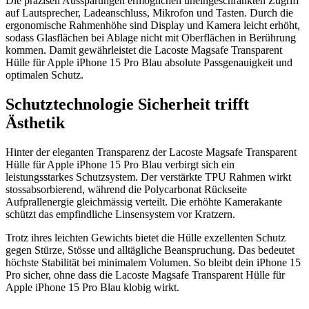
Die präzisen Aussparungen ermöglichen uneingeschränkten Zugriff
auf Lautsprecher, Ladeanschluss, Mikrofon und Tasten. Durch die
ergonomische Rahmenhöhe sind Display und Kamera leicht erhöht,
sodass Glasflächen bei Ablage nicht mit Oberflächen in Berührung
kommen. Damit gewährleistet die Lacoste Magsafe Transparent
Hülle für Apple iPhone 15 Pro Blau absolute Passgenauigkeit und
optimalen Schutz.
Schutztechnologie Sicherheit trifft
Ästhetik
Hinter der eleganten Transparenz der Lacoste Magsafe Transparent
Hülle für Apple iPhone 15 Pro Blau verbirgt sich ein
leistungsstarkes Schutzsystem. Der verstärkte TPU Rahmen wirkt
stossabsorbierend, während die Polycarbonat Rückseite
Aufprallenergie gleichmässig verteilt. Die erhöhte Kamerakante
schützt das empfindliche Linsensystem vor Kratzern.
Trotz ihres leichten Gewichts bietet die Hülle exzellenten Schutz
gegen Stürze, Stösse und alltägliche Beanspruchung. Das bedeutet
höchste Stabilität bei minimalem Volumen. So bleibt dein iPhone 15
Pro sicher, ohne dass die Lacoste Magsafe Transparent Hülle für
Apple iPhone 15 Pro Blau klobig wirkt.