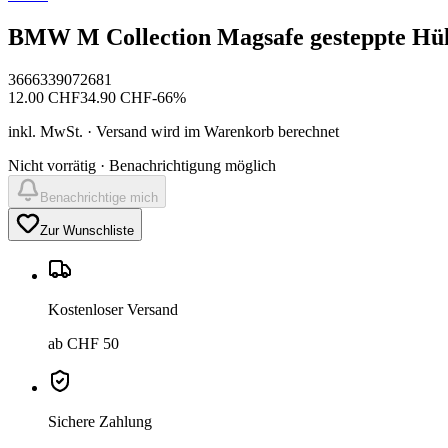
BMW M Collection Magsafe gesteppte Hüll
3666339072681
12.00
CHF
34.90
CHF
-
66
%
inkl. MwSt. · Versand wird im Warenkorb berechnet
Nicht vorrätig · Benachrichtigung möglich
Benachrichtige mich
Zur Wunschliste
Kostenloser Versand
ab CHF 50
Sichere Zahlung