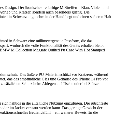
s Design: Der ikonische dreifarbige M-Streifen – Blau, Violett und
 Abrieb und Kratzer, sondern auch besonders griffig. Die
inted in Schwarz angenehm in der Hand liegt und einen sicheren Halt
inted in Schwarz eine millimetergenaue Passform, die das
art, wodurch die volle Funktionalität des Geräts erhalten bleibt.
Die BMW M Collection Magsafe Quilted Pu Case With Hot Stamped
dumschutz. Das äußere PU-Material schützt vor Kratzern, während
ttet, das das empfindliche Glas und Gehäuse des iPhone 14 Pro vor
usätzlichen Schutz beim Ablegen auf Tische oder bei Stürzen.
h nahtlos in die alltägliche Nutzung einzufügen. Die rutschfeste
he oder im Jacket verstaut werden kann. Das geringe Gewicht der
reaktionsschnelles Bediengefühl – ein weiterer Beweis für die