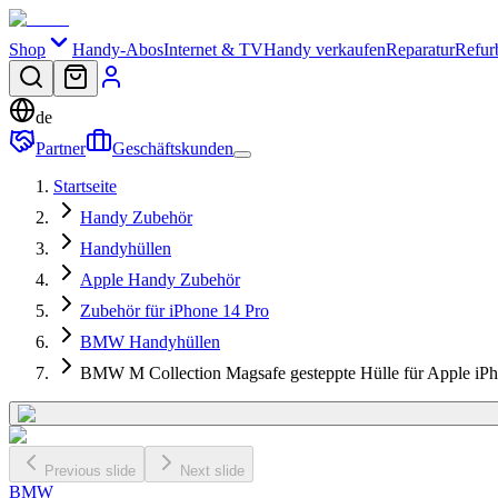
Shop
Handy-Abos
Internet & TV
Handy verkaufen
Reparatur
Refur
de
Partner
Geschäftskunden
Startseite
Handy Zubehör
Handyhüllen
Apple Handy Zubehör
Zubehör für iPhone 14 Pro
BMW Handyhüllen
BMW M Collection Magsafe gesteppte Hülle für Apple iPh
Previous slide
Next slide
BMW