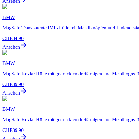
Ansehen
BMW
MagSafe Transparente IML-Hülle mit Metallknöpfen und Liniendesig
CHF
34.90
Ansehen
BMW
MagSafe Kevlar Hülle mit gedruckten dreifarbigen und Metalllogos f
CHF
39.90
Ansehen
BMW
MagSafe Kevlar Hülle mit gedruckten dreifarbigen und Metalllogos 
CHF
39.90
Ansehen