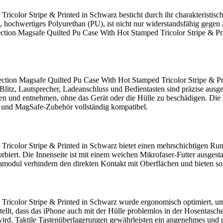
lor Stripe & Printed in Schwarz besticht durch ihr charakteristische
l, hochwertiges Polyurethan (PU), ist nicht nur widerstandsfähig gegen
ection Magsafe Quilted Pu Case With Hot Stamped Tricolor Stripe & Pr
ection Magsafe Quilted Pu Case With Hot Stamped Tricolor Stripe & Pr
itz, Lautsprecher, Ladeanschluss und Bedientasten sind präzise ausgesp
egen und entnehmen, ohne das Gerät oder die Hülle zu beschädigen. 
n und MagSafe-Zubehör vollständig kompatibel.
color Stripe & Printed in Schwarz bietet einen mehrschichtigen Run
iert. Die Innenseite ist mit einem weichen Mikrofaser-Futter ausgesta
odul verhindern den direkten Kontakt mit Oberflächen und bieten so z
olor Stripe & Printed in Schwarz wurde ergonomisch optimiert, um sic
rstellt, dass das iPhone auch mit der Hülle problemlos in der Hosentasc
t wird. Taktile Tastenüberlagerungen gewährleisten ein angenehmes und 