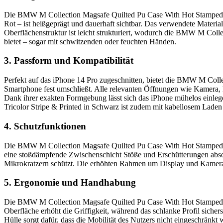
Die BMW M Collection Magsafe Quilted Pu Case With Hot Stamped Trico
Rot – ist heißgeprägt und dauerhaft sichtbar. Das verwendete Materia
Oberflächenstruktur ist leicht strukturiert, wodurch die BMW M Coll
bietet – sogar mit schwitzenden oder feuchten Händen.
3. Passform und Kompatibilität
Perfekt auf das iPhone 14 Pro zugeschnitten, bietet die BMW M Coll
Smartphone fest umschließt. Alle relevanten Öffnungen wie Kamera, Bl
Dank ihrer exakten Formgebung lässt sich das iPhone mühelos einl
Tricolor Stripe & Printed in Schwarz ist zudem mit kabellosem Lade
4. Schutzfunktionen
Die BMW M Collection Magsafe Quilted Pu Case With Hot Stamped Tri
eine stoßdämpfende Zwischenschicht Stöße und Erschütterungen absorb
Mikrokratzern schützt. Die erhöhten Rahmen um Display und Kameram
5. Ergonomie und Handhabung
Die BMW M Collection Magsafe Quilted Pu Case With Hot Stamped Tric
Oberfläche erhöht die Griffigkeit, während das schlanke Profil siche
Hülle sorgt dafür, dass die Mobilität des Nutzers nicht eingeschränk