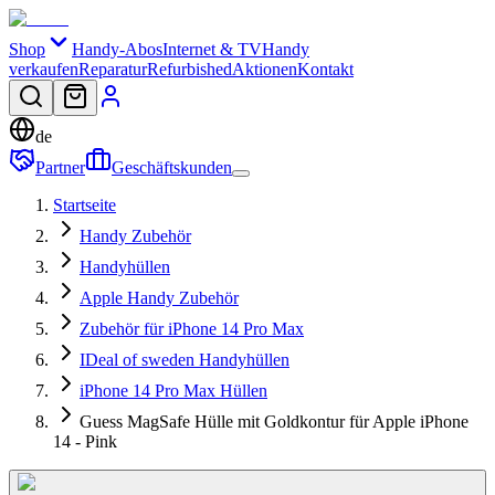
Shop
Handy-Abos
Internet & TV
Handy
verkaufen
Reparatur
Refurbished
Aktionen
Kontakt
de
Partner
Geschäftskunden
Startseite
Handy Zubehör
Handyhüllen
Apple Handy Zubehör
Zubehör für iPhone 14 Pro Max
IDeal of sweden Handyhüllen
iPhone 14 Pro Max Hüllen
Guess MagSafe Hülle mit Goldkontur für Apple iPhone
14 - Pink