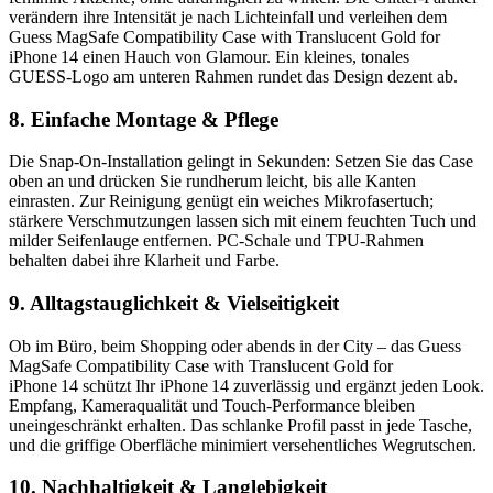
verändern ihre Intensität je nach Lichteinfall und verleihen dem
Guess MagSafe Compatibility Case with Translucent Gold for
iPhone 14 einen Hauch von Glamour. Ein kleines, tonales
GUESS‑Logo am unteren Rahmen rundet das Design dezent ab.
8. Einfache Montage & Pflege
Die Snap‑On‑Installation gelingt in Sekunden: Setzen Sie das Case
oben an und drücken Sie rundherum leicht, bis alle Kanten
einrasten. Zur Reinigung genügt ein weiches Mikrofasertuch;
stärkere Verschmutzungen lassen sich mit einem feuchten Tuch und
milder Seifenlauge entfernen. PC‑Schale und TPU‑Rahmen
behalten dabei ihre Klarheit und Farbe.
9. Alltagstauglichkeit & Vielseitigkeit
Ob im Büro, beim Shopping oder abends in der City – das Guess
MagSafe Compatibility Case with Translucent Gold for
iPhone 14 schützt Ihr iPhone 14 zuverlässig und ergänzt jeden Look.
Empfang, Kameraqualität und Touch‑Performance bleiben
uneingeschränkt erhalten. Das schlanke Profil passt in jede Tasche,
und die griffige Oberfläche minimiert versehentliches Wegrutschen.
10. Nachhaltigkeit & Langlebigkeit