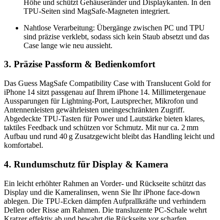
Höhe und schützt Gehäuseränder und Displaykanten. In den
TPU‑Seiten sind MagSafe‑Magneten integriert.
Nahtlose Verarbeitung: Übergänge zwischen PC und TPU
sind präzise verklebt, sodass sich kein Staub absetzt und das
Case lange wie neu aussieht.
3. Präzise Passform & Bedienkomfort
Das Guess MagSafe Compatibility Case with Translucent Gold for
iPhone 14 sitzt passgenau auf Ihrem iPhone 14. Millimetergenaue
Aussparungen für Lightning‑Port, Lautsprecher, Mikrofon und
Antennenleisten gewährleisten uneingeschränkten Zugriff.
Abgedeckte TPU‑Tasten für Power und Lautstärke bieten klares,
taktiles Feedback und schützen vor Schmutz. Mit nur ca. 2 mm
Aufbau und rund 40 g Zusatzgewicht bleibt das Handling leicht und
komfortabel.
4. Rundumschutz für Display & Kamera
Ein leicht erhöhter Rahmen an Vorder‑ und Rückseite schützt das
Display und die Kameralinsen, wenn Sie Ihr iPhone face‑down
ablegen. Die TPU‑Ecken dämpfen Aufprallkräfte und verhindern
Dellen oder Risse am Rahmen. Die transluzente PC‑Schale wehrt
Kratzer effektiv ab und bewahrt die Rückseite vor scharfen