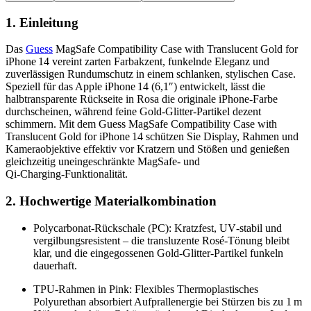
1. Einleitung
Das
Guess
MagSafe Compatibility Case with Translucent Gold for
iPhone 14 vereint zarten Farb­akzent, funkelnde Eleganz und
zuverlässigen Rundumschutz in einem schlanken, stylischen Case.
Speziell für das Apple iPhone 14 (6,1″) entwickelt, lässt die
halbtransparente Rückseite in Rosa die originale iPhone‑Farbe
durchscheinen, während feine Gold‑Glitter‑Partikel dezent
schimmern. Mit dem Guess MagSafe Compatibility Case with
Translucent Gold for iPhone 14 schützen Sie Display, Rahmen und
Kameraobjektive effektiv vor Kratzern und Stößen und genießen
gleichzeitig uneingeschränkte MagSafe‑ und
Qi‑Charging‑Funktionalität.
2. Hochwertige Materialkombination
Polycarbonat‑Rückschale (PC): Kratzfest, UV‑stabil und
vergilbungsresistent – die transluzente Rosé‑Tönung bleibt
klar, und die eingegossenen Gold‑Glitter‑Partikel funkeln
dauerhaft.
TPU‑Rahmen in Pink: Flexibles Thermoplastisches
Polyurethan absorbiert Aufprallenergie bei Stürzen bis zu 1 m