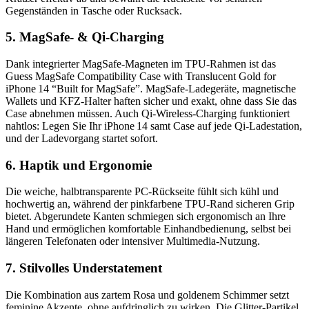
Gegenständen in Tasche oder Rucksack.
5. MagSafe‑ & Qi‑Charging
Dank integrierter MagSafe‑Magneten im TPU‑Rahmen ist das
Guess MagSafe Compatibility Case with Translucent Gold for
iPhone 14 “Built for MagSafe”. MagSafe‑Ladegeräte, magnetische
Wallets und KFZ‑Halter haften sicher und exakt, ohne dass Sie das
Case abnehmen müssen. Auch Qi‑Wireless‑Charging funktioniert
nahtlos: Legen Sie Ihr iPhone 14 samt Case auf jede Qi‑Ladestation,
und der Ladevorgang startet sofort.
6. Haptik und Ergonomie
Die weiche, halbtransparente PC‑Rückseite fühlt sich kühl und
hochwertig an, während der pinkfarbene TPU‑Rand sicheren Grip
bietet. Abgerundete Kanten schmiegen sich ergonomisch an Ihre
Hand und ermöglichen komfortable Einhandbedienung, selbst bei
längeren Telefonaten oder intensiver Multimedia‑Nutzung.
7. Stilvolles Understatement
Die Kombination aus zartem Rosa und goldenem Schimmer setzt
feminine Akzente, ohne aufdringlich zu wirken. Die Glitter‑Partikel