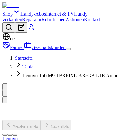
Shop
Handy-Abos
Internet & TV
Handy
verkaufen
Reparatur
Refurbished
Aktionen
Kontakt
de
Partner
Geschäftskunden
Startseite
Tablet
Lenovo Tab M9 TB310XU 3/32GB LTE Arctic
Previous slide
Next slide
Lenovo