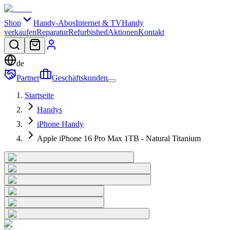
Shop
Handy-Abos
Internet & TV
Handy
verkaufen
Reparatur
Refurbished
Aktionen
Kontakt
de
Partner
Geschäftskunden
Startseite
Handys
iPhone Handy
Apple iPhone 16 Pro Max 1TB - Natural Titanium