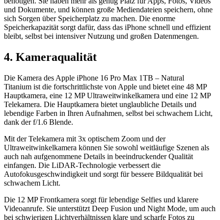
benötigen. Sie haben mehr als genug Platz für Apps, Fotos, Videos
und Dokumente, und können große Mediendateien speichern, ohne
sich Sorgen über Speicherplatz zu machen. Die enorme
Speicherkapazität sorgt dafür, dass das iPhone schnell und effizient
bleibt, selbst bei intensiver Nutzung und großen Datenmengen.
4. Kameraqualität
Die Kamera des Apple iPhone 16 Pro Max 1TB – Natural
Titanium ist die fortschrittlichste von Apple und bietet eine 48 MP
Hauptkamera, eine 12 MP Ultraweitwinkelkamera und eine 12 MP
Telekamera. Die Hauptkamera bietet unglaubliche Details und
lebendige Farben in Ihren Aufnahmen, selbst bei schwachem Licht,
dank der f/1.6 Blende.
Mit der Telekamera mit 3x optischem Zoom und der
Ultraweitwinkelkamera können Sie sowohl weitläufige Szenen als
auch nah aufgenommene Details in beeindruckender Qualität
einfangen. Die LiDAR-Technologie verbessert die
Autofokusgeschwindigkeit und sorgt für bessere Bildqualität bei
schwachem Licht.
Die 12 MP Frontkamera sorgt für lebendige Selfies und klarere
Videoanrufe. Sie unterstützt Deep Fusion und Night Mode, um auch
bei schwierigen Lichtverhältnissen klare und scharfe Fotos zu