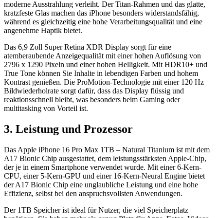
moderne Ausstrahlung verleiht. Der Titan-Rahmen und das glatte,
kratzfeste Glas machen das iPhone besonders widerstandsfähig,
während es gleichzeitig eine hohe Verarbeitungsqualität und eine
angenehme Haptik bietet.
Das 6,9 Zoll Super Retina XDR Display sorgt für eine
atemberaubende Anzeigequalität mit einer hohen Auflösung von
2796 x 1290 Pixeln und einer hohen Helligkeit. Mit HDR10+ und
True Tone können Sie Inhalte in lebendigen Farben und hohem
Kontrast genießen. Die ProMotion-Technologie mit einer 120 Hz
Bildwiederholrate sorgt dafür, dass das Display flüssig und
reaktionsschnell bleibt, was besonders beim Gaming oder
multitasking von Vorteil ist.
3. Leistung und Prozessor
Das Apple iPhone 16 Pro Max 1TB – Natural Titanium ist mit dem
A17 Bionic Chip ausgestattet, dem leistungsstärksten Apple-Chip,
der je in einem Smartphone verwendet wurde. Mit einer 6-Kern-
CPU, einer 5-Kern-GPU und einer 16-Kern-Neural Engine bietet
der A17 Bionic Chip eine unglaubliche Leistung und eine hohe
Effizienz, selbst bei den anspruchsvollsten Anwendungen.
Der 1TB Speicher ist ideal für Nutzer, die viel Speicherplatz