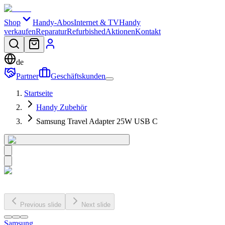
Shop
Handy-Abos
Internet & TV
Handy
verkaufen
Reparatur
Refurbished
Aktionen
Kontakt
de
Partner
Geschäftskunden
Startseite
Handy Zubehör
Samsung Travel Adapter 25W USB C
Previous slide
Next slide
Samsung