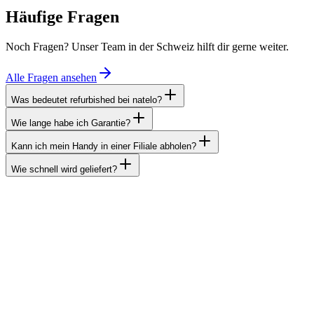
Häufige Fragen
Noch Fragen? Unser Team in der Schweiz hilft dir gerne weiter.
Alle Fragen ansehen
Was bedeutet refurbished bei natelo?
Wie lange habe ich Garantie?
Kann ich mein Handy in einer Filiale abholen?
Wie schnell wird geliefert?
Unsere Standorte
Du findest uns in fünf Filialen. Komm direkt zu uns für eine persön
Wie man uns erreichen kann