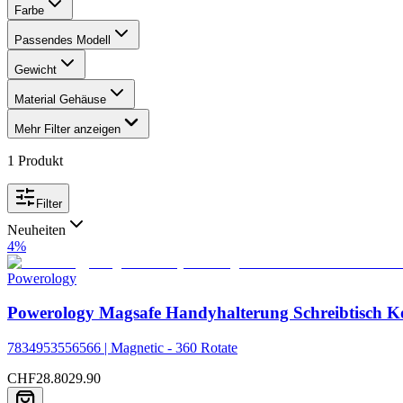
Farbe
Passendes Modell
Gewicht
Material Gehäuse
Mehr Filter anzeigen
1
Produkt
Filter
Neuheiten
4
%
Powerology
Powerology Magsafe Handyhalterung Schreibtisch K
7834953556566 | Magnetic - 360 Rotate
CHF
28.80
29.90