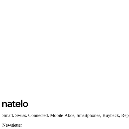
Aarauerstrasse 6
5630 Muri
Öffnungszeiten
Ansehen
Standort Küssnacht am Rigi
Bahnhofstrasse 38
6403 Küssnacht am Rigi
Öffnungszeiten
Ansehen
Smart. Swiss. Connected. Mobile-Abos, Smartphones, Buyback, Repa
Newsletter