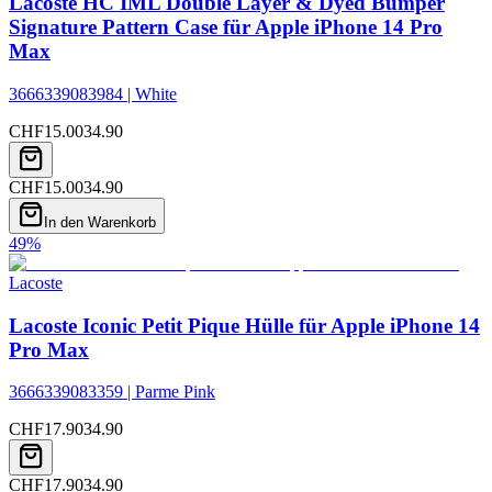
Lacoste HC IML Double Layer & Dyed Bumper
Signature Pattern Case für Apple iPhone 14 Pro
Max
3666339083984 | White
CHF
15.00
34.90
CHF
15.00
34.90
In den Warenkorb
49
%
Lacoste
Lacoste Iconic Petit Pique Hülle für Apple iPhone 14
Pro Max
3666339083359 | Parme Pink
CHF
17.90
34.90
CHF
17.90
34.90