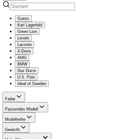
Guess
Karl Lagerfeld
Green Lion
Levelo
Lacoste
X-Doria
AMG
BMW
Dux Ducis
U.S. Polo
Ideal of Sweden
Farbe
Passendes Modell
Modellreihe
Gewicht