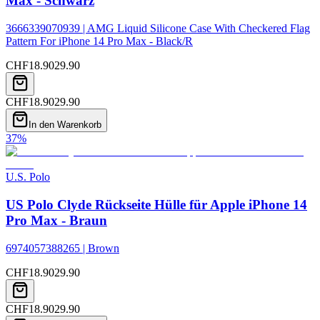
Max - Schwarz
3666339070939 | AMG Liquid Silicone Case With Checkered Flag
Pattern For iPhone 14 Pro Max - Black/R
CHF
18.90
29.90
CHF
18.90
29.90
In den Warenkorb
37
%
U.S. Polo
US Polo Clyde Rückseite Hülle für Apple iPhone 14
Pro Max - Braun
6974057388265 | Brown
CHF
18.90
29.90
CHF
18.90
29.90