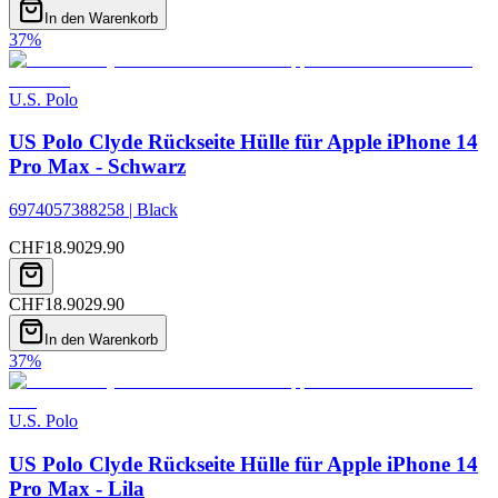
In den Warenkorb
37
%
U.S. Polo
US Polo Clyde Rückseite Hülle für Apple iPhone 14
Pro Max - Schwarz
6974057388258 | Black
CHF
18.90
29.90
CHF
18.90
29.90
In den Warenkorb
37
%
U.S. Polo
US Polo Clyde Rückseite Hülle für Apple iPhone 14
Pro Max - Lila