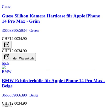
Guess
Guess Silikon Kamera Hardcase für Apple iPhone
14 Pro Max - Grün
3666339065034 | Green
CHF
12.00
34.90
CHF
12.00
34.90
In den Warenkorb
66
%
BMW
BMW Echtlederhülle für Apple iPhone 14 Pro Max -
Beige
3666339066390 | Beige
CHF
12.00
34.90