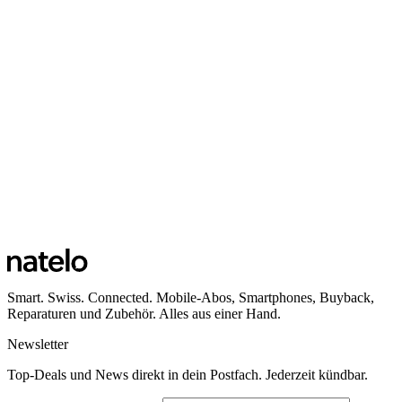
Öffnungszeiten
Ansehen
Standort Küssnacht am Rigi
Bahnhofstrasse 38
6403 Küssnacht am Rigi
Öffnungszeiten
Ansehen
Smart. Swiss. Connected. Mobile-Abos, Smartphones, Buyback,
Reparaturen und Zubehör. Alles aus einer Hand.
Newsletter
Top-Deals und News direkt in dein Postfach. Jederzeit kündbar.