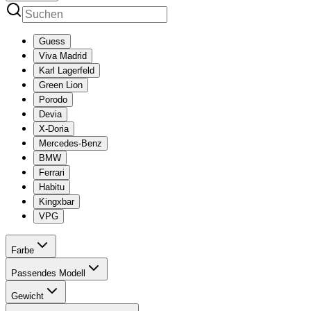
Guess
Viva Madrid
Karl Lagerfeld
Green Lion
Porodo
Devia
X-Doria
Mercedes-Benz
BMW
Ferrari
Habitu
Kingxbar
VPG
Farbe
Passendes Modell
Gewicht