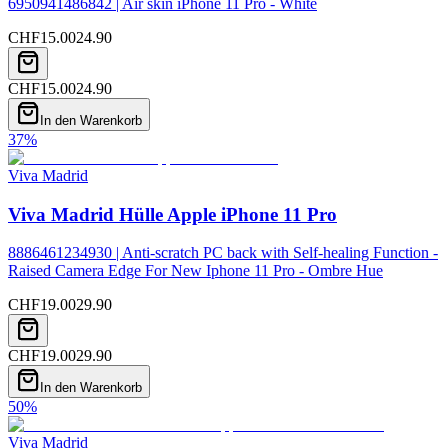
6950941486842 | Air skin iPhone 11 Pro - White
CHF
15.00
24.90
CHF
15.00
24.90
In den Warenkorb
37
%
Viva Madrid
Viva Madrid Hülle Apple iPhone 11 Pro
8886461234930 | Anti-scratch PC back with Self-healing Function -
Raised Camera Edge For New Iphone 11 Pro - Ombre Hue
CHF
19.00
29.90
CHF
19.00
29.90
In den Warenkorb
50
%
Viva Madrid