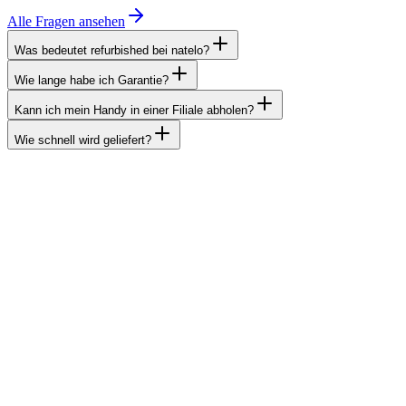
Alle Fragen ansehen
Was bedeutet refurbished bei natelo?
Wie lange habe ich Garantie?
Kann ich mein Handy in einer Filiale abholen?
Wie schnell wird geliefert?
Unsere Standorte
Du findest uns in fünf Filialen. Komm direkt zu uns für eine
persönliche Beratung zu deinem Abo oder Produktkauf.
Wie man uns erreichen kann
E-Mail