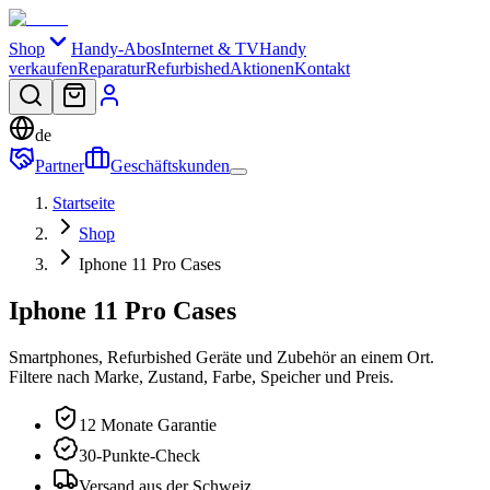
Shop
Handy-Abos
Internet & TV
Handy
verkaufen
Reparatur
Refurbished
Aktionen
Kontakt
de
Partner
Geschäftskunden
Startseite
Shop
Iphone 11 Pro Cases
Iphone 11 Pro Cases
Smartphones, Refurbished Geräte und Zubehör an einem Ort.
Filtere nach Marke, Zustand, Farbe, Speicher und Preis.
12 Monate Garantie
30-Punkte-Check
Versand aus der Schweiz