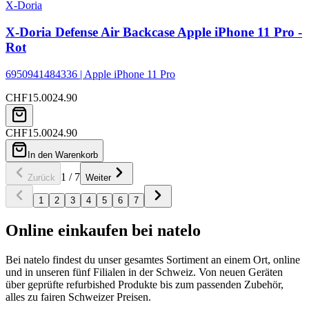
X-Doria
X-Doria Defense Air Backcase Apple iPhone 11 Pro -
Rot
6950941484336 | Apple iPhone 11 Pro
CHF
15.00
24.90
CHF
15.00
24.90
In den Warenkorb
1
/
7
Zurück
Weiter
1
2
3
4
5
6
7
Online einkaufen bei natelo
Bei natelo findest du unser gesamtes Sortiment an einem Ort, online
und in unseren fünf Filialen in der Schweiz. Von neuen Geräten
über geprüfte refurbished Produkte bis zum passenden Zubehör,
alles zu fairen Schweizer Preisen.