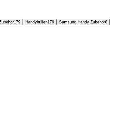
Zubehör
179
Handyhüllen
179
Samsung Handy Zubehör
6