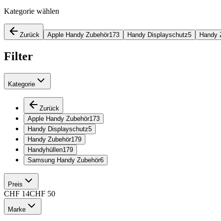
Kategorie wählen
Zurück
Apple Handy Zubehör
173
Handy Displayschutz
5
Handy 
Filter
Kategorie
Zurück
Apple Handy Zubehör
173
Handy Displayschutz
5
Handy Zubehör
179
Handyhüllen
179
Samsung Handy Zubehör
6
Preis
CHF
14
CHF
50
Marke