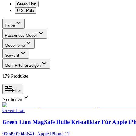
Green Lion
U.S. Polo
Farbe
Passendes Modell
Modellreihe
Gewicht
Mehr Filter anzeigen
179
Produkte
Filter
Neuheiten
Green Lion
Green Lion MagSafe Hülle Kristallklar Für Apple iPh
9904907048640 | Apple iPhone 17