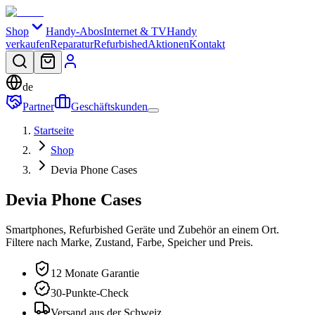
Shop
Handy-Abos
Internet & TV
Handy
verkaufen
Reparatur
Refurbished
Aktionen
Kontakt
de
Partner
Geschäftskunden
Startseite
Shop
Devia Phone Cases
Devia Phone Cases
Smartphones, Refurbished Geräte und Zubehör an einem Ort.
Filtere nach Marke, Zustand, Farbe, Speicher und Preis.
12 Monate Garantie
30-Punkte-Check
Versand aus der Schweiz