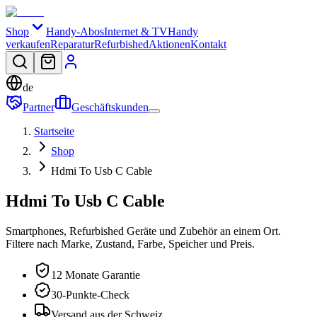
Shop
Handy-Abos
Internet & TV
Handy
verkaufen
Reparatur
Refurbished
Aktionen
Kontakt
de
Partner
Geschäftskunden
Startseite
Shop
Hdmi To Usb C Cable
Hdmi To Usb C Cable
Smartphones, Refurbished Geräte und Zubehör an einem Ort.
Filtere nach Marke, Zustand, Farbe, Speicher und Preis.
12 Monate Garantie
30-Punkte-Check
Versand aus der Schweiz