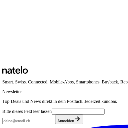
Ansehen
Standort Küssnacht am Rigi
Bahnhofstrasse 38
6403 Küssnacht am Rigi
Öffnungszeiten
Ansehen
Smart. Swiss. Connected. Mobile-Abos, Smartphones, Buyback, Repa
Newsletter
Top-Deals und News direkt in dein Postfach. Jederzeit kündbar.
Bitte dieses Feld leer lassen
Anmelden