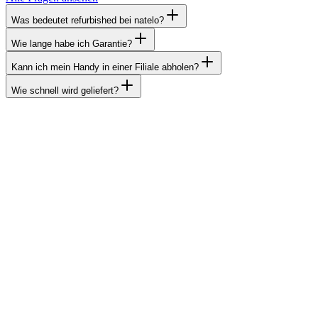
Was bedeutet refurbished bei natelo?
Wie lange habe ich Garantie?
Kann ich mein Handy in einer Filiale abholen?
Wie schnell wird geliefert?
Unsere Standorte
Du findest uns in fünf Filialen. Komm direkt zu uns für eine persön
Wie man uns erreichen kann
E-Mail
Schreib uns eine Nachricht