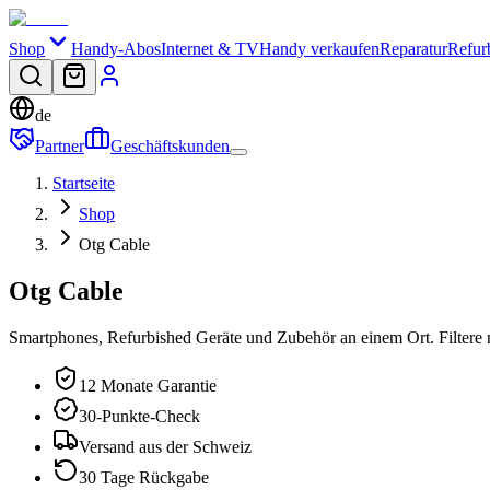
Shop
Handy-Abos
Internet & TV
Handy verkaufen
Reparatur
Refur
de
Partner
Geschäftskunden
Startseite
Shop
Otg Cable
Otg Cable
Smartphones, Refurbished Geräte und Zubehör an einem Ort. Filtere 
12 Monate Garantie
30-Punkte-Check
Versand aus der Schweiz
30 Tage Rückgabe