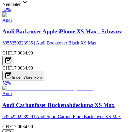
Neuheiten
52
%
Audi
Audi Backcover Apple iPhone XS Max - Schwarz
6955250223935 | Audi Bookcover Black XS Max
CHF
17.00
34.90
CHF
17.00
34.90
In den Warenkorb
52
%
Audi
Audi Carbonfaser Rückenabdeckung XS Max
6955250223959 | Audi Sport Carbon Fibre Backcover XS Max
CHF
17.00
34.90