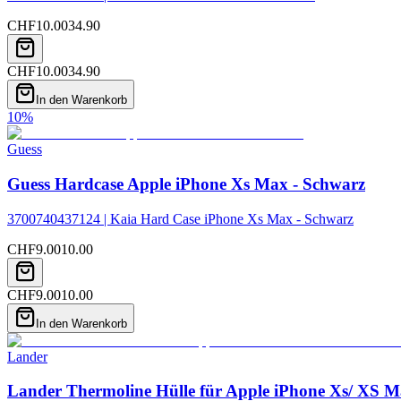
CHF
10.00
34.90
CHF
10.00
34.90
In den Warenkorb
10
%
Guess
Guess Hardcase Apple iPhone Xs Max - Schwarz
3700740437124 | Kaia Hard Case iPhone Xs Max - Schwarz
CHF
9.00
10.00
CHF
9.00
10.00
In den Warenkorb
Lander
Lander Thermoline Hülle für Apple iPhone Xs/ XS M