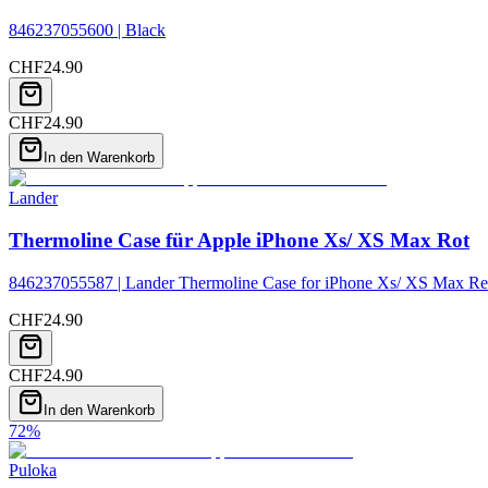
846237055600 | Black
CHF
24.90
CHF
24.90
In den Warenkorb
Lander
Thermoline Case für Apple iPhone Xs/ XS Max Rot
846237055587 | Lander Thermoline Case for iPhone Xs/ XS Max R
CHF
24.90
CHF
24.90
In den Warenkorb
72
%
Puloka