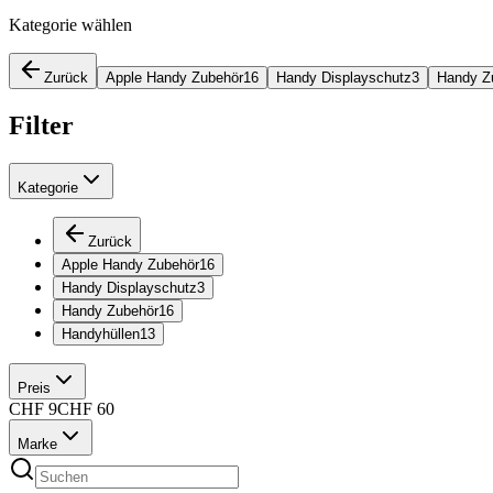
Kategorie wählen
Zurück
Apple Handy Zubehör
16
Handy Displayschutz
3
Handy Z
Filter
Kategorie
Zurück
Apple Handy Zubehör
16
Handy Displayschutz
3
Handy Zubehör
16
Handyhüllen
13
Preis
CHF
9
CHF
60
Marke