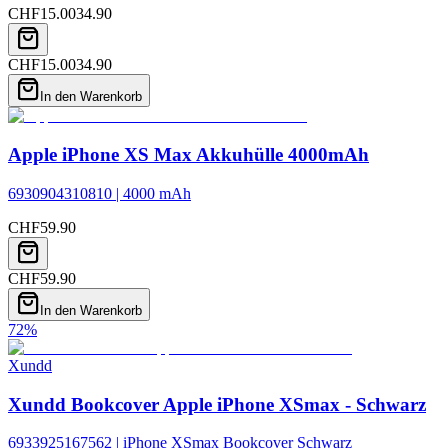
CHF
15.00
34.90
CHF
15.00
34.90
In den Warenkorb
Apple iPhone XS Max Akkuhülle 4000mAh
6930904310810 | 4000 mAh
CHF
59.90
CHF
59.90
In den Warenkorb
72
%
Xundd
Xundd Bookcover Apple iPhone XSmax - Schwarz
6933925167562 | iPhone XSmax Bookcover Schwarz