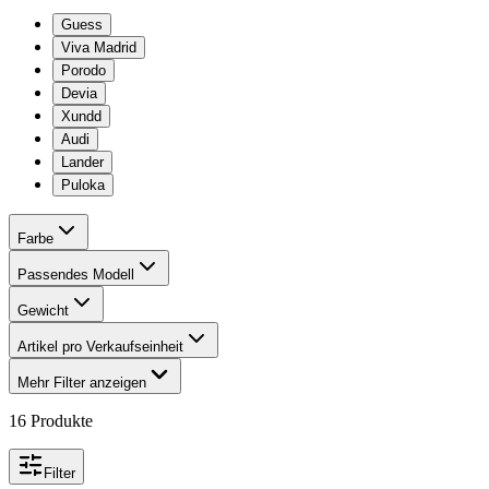
Guess
Viva Madrid
Porodo
Devia
Xundd
Audi
Lander
Puloka
Farbe
Passendes Modell
Gewicht
Artikel pro Verkaufseinheit
Mehr Filter anzeigen
16
Produkte
Filter