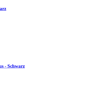
arz
us - Schwarz