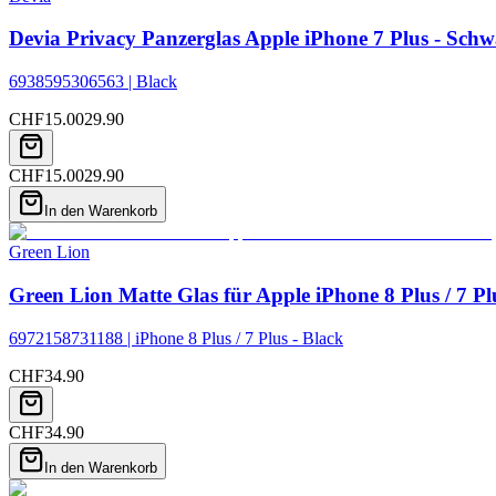
Devia Privacy Panzerglas Apple iPhone 7 Plus - Schw
6938595306563 | Black
CHF
15.00
29.90
CHF
15.00
29.90
In den Warenkorb
Green Lion
Green Lion Matte Glas für Apple iPhone 8 Plus / 7 Pl
6972158731188 | iPhone 8 Plus / 7 Plus - Black
CHF
34.90
CHF
34.90
In den Warenkorb