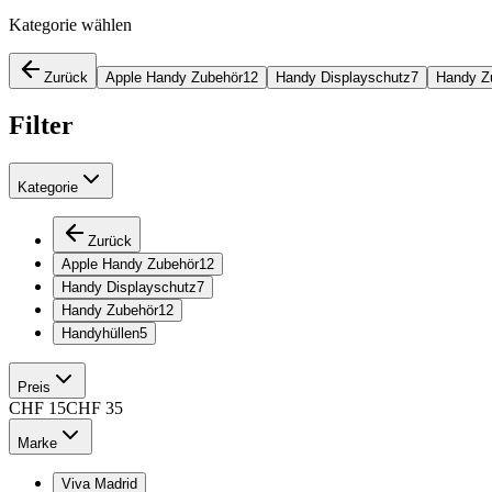
Kategorie wählen
Zurück
Apple Handy Zubehör
12
Handy Displayschutz
7
Handy Z
Filter
Kategorie
Zurück
Apple Handy Zubehör
12
Handy Displayschutz
7
Handy Zubehör
12
Handyhüllen
5
Preis
CHF
15
CHF
35
Marke
Viva Madrid