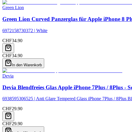
Green Lion
Green Lion Curved Panzerglas für Apple iPhone 8 Plus
6972158730372 | White
CHF
34.90
CHF
34.90
In den Warenkorb
Devia
Devia Blendfreies Glas Apple iPhone 7Plus / 8Plus - 
6938595306525 | Anti Glare Tempered Glass iPhone 7Plus / 8Plus B
CHF
29.90
CHF
29.90