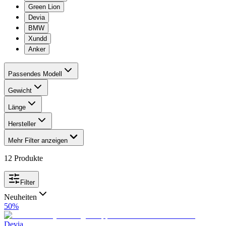
Green Lion
Devia
BMW
Xundd
Anker
Passendes Modell
Gewicht
Länge
Hersteller
Mehr Filter anzeigen
12
Produkte
Filter
Neuheiten
50
%
Devia