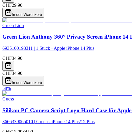
CHF
29.90
In den Warenkorb
Green Lion
Green Lion Anthony 360° Privacy Screen iPhone 14 P
6935100193311 | 1 Stück - Apple iPhone 14 Plus
CHF
34.90
CHF
34.90
In den Warenkorb
58
%
Guess
Silikon PC Camera Script Logo Hard Case für Apple
3666339065010 | Green - iPhone 14 Plus/15 Plus
CHF
15.00
34.90