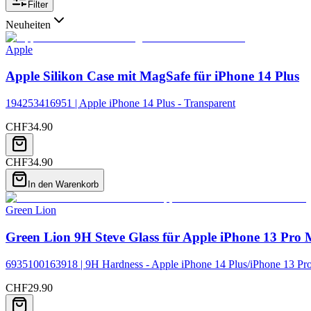
Filter
Neuheiten
Apple
Apple Silikon Case mit MagSafe für iPhone 14 Plus
194253416951 | Apple iPhone 14 Plus - Transparent
CHF
34.90
CHF
34.90
In den Warenkorb
Green Lion
Green Lion 9H Steve Glass für Apple iPhone 13 Pro 
6935100163918 | 9H Hardness - Apple iPhone 14 Plus/iPhone 13 P
CHF
29.90