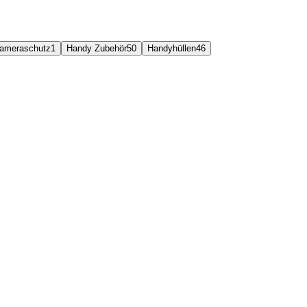
ameraschutz
1
Handy Zubehör
50
Handyhüllen
46