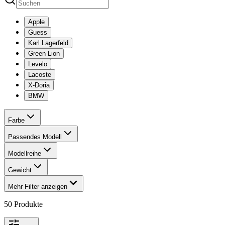
Apple
Guess
Karl Lagerfeld
Green Lion
Levelo
Lacoste
X-Doria
BMW
Farbe
Passendes Modell
Modellreihe
Gewicht
Mehr Filter anzeigen
50
Produkte