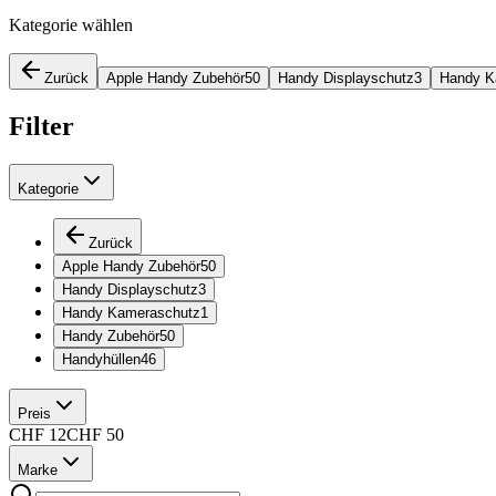
Kategorie wählen
Zurück
Apple Handy Zubehör
50
Handy Displayschutz
3
Handy K
Filter
Kategorie
Zurück
Apple Handy Zubehör
50
Handy Displayschutz
3
Handy Kameraschutz
1
Handy Zubehör
50
Handyhüllen
46
Preis
CHF
12
CHF
50
Marke