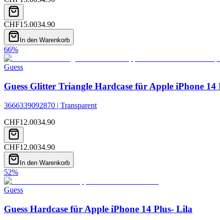
CHF
15.00
34.90
In den Warenkorb
66
%
Guess
Guess Glitter Triangle Hardcase für Apple iPhone 14 
3666339092870 | Transparent
CHF
12.00
34.90
CHF
12.00
34.90
In den Warenkorb
52
%
Guess
Guess Hardcase für Apple iPhone 14 Plus- Lila