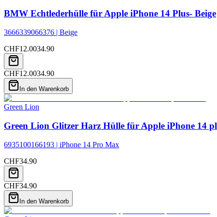
BMW Echtlederhülle für Apple iPhone 14 Plus- Beige
3666339066376 | Beige
CHF
12.00
34.90
CHF
12.00
34.90
In den Warenkorb
Green Lion
Green Lion Glitzer Harz Hülle für Apple iPhone 14 pl
6935100166193 | iPhone 14 Pro Max
CHF
34.90
CHF
34.90
In den Warenkorb