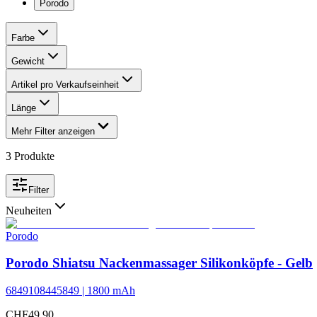
Porodo
Farbe
Gewicht
Artikel pro Verkaufseinheit
Länge
Mehr Filter anzeigen
3
Produkte
Filter
Neuheiten
Porodo
Porodo Shiatsu Nackenmassager Silikonköpfe - Gelb
6849108445849 | 1800 mAh
CHF
49.90