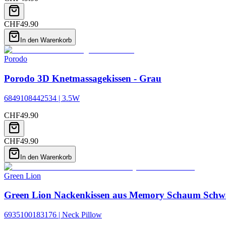
CHF
49.90
In den Warenkorb
Porodo
Porodo 3D Knetmassagekissen - Grau
6849108442534 | 3.5W
CHF
49.90
CHF
49.90
In den Warenkorb
Green Lion
Green Lion Nackenkissen aus Memory Schaum Schw
6935100183176 | Neck Pillow