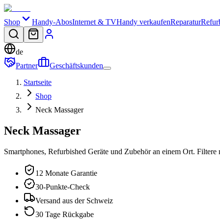
Shop
Handy-Abos
Internet & TV
Handy verkaufen
Reparatur
Refur
de
Partner
Geschäftskunden
Startseite
Shop
Neck Massager
Neck Massager
Smartphones, Refurbished Geräte und Zubehör an einem Ort. Filtere 
12 Monate Garantie
30-Punkte-Check
Versand aus der Schweiz
30 Tage Rückgabe