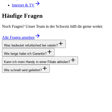
Internet & TV
Häufige Fragen
Noch Fragen? Unser Team in der Schweiz hilft dir gerne weiter.
Alle Fragen ansehen
Was bedeutet refurbished bei natelo?
Wie lange habe ich Garantie?
Kann ich mein Handy in einer Filiale abholen?
Wie schnell wird geliefert?
Unsere Standorte
Du findest uns in fünf Filialen. Komm direkt zu uns für eine persön
Wie man uns erreichen kann