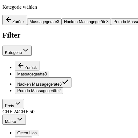
Kategorie wählen
Zurück
Massagegeräte
3
Nacken Massagegeräte
3
Porodo Mass
Filter
Kategorie
Zurück
Massagegeräte
3
Nacken Massagegeräte
3
Porodo Massagegeräte
2
Preis
CHF
24
CHF
50
Marke
Green Lion