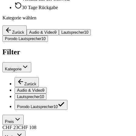
30 Tage Rückgabe
Kategorie wählen
Zurück
Audio & Video
9
Lautsprecher
10
Porodo Lautsprecher
10
Filter
Kategorie
Zurück
Audio & Video
9
Lautsprecher
10
Porodo Lautsprecher
10
Preis
CHF
23
CHF
108