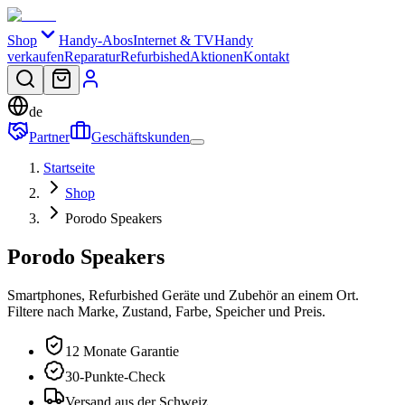
Shop
Handy-Abos
Internet & TV
Handy
verkaufen
Reparatur
Refurbished
Aktionen
Kontakt
de
Partner
Geschäftskunden
Startseite
Shop
Porodo Speakers
Porodo Speakers
Smartphones, Refurbished Geräte und Zubehör an einem Ort.
Filtere nach Marke, Zustand, Farbe, Speicher und Preis.
12 Monate Garantie
30-Punkte-Check
Versand aus der Schweiz