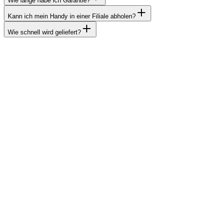
Wie lange habe ich Garantie?
Kann ich mein Handy in einer Filiale abholen?
Wie schnell wird geliefert?
Unsere Standorte
Du findest uns in fünf Filialen. Komm direkt zu uns für eine
persönliche Beratung zu deinem Abo oder Produktkauf.
Wie man uns erreichen kann
E-Mail
Schreib uns eine Nachricht
Unser Supportteam antwortet Mo bis Fr von 9 bis 17 Uhr.